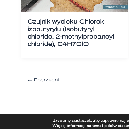
Czujnik wycieku Chlorek
izobutyrylu (Isobutyryl
chloride, 2‑methylpropanoyl
chloride), C4H7ClO
←
Poprzedni
Używamy ciasteczek, aby zapewnić najlep
Więcej informacji na temat plików ciast