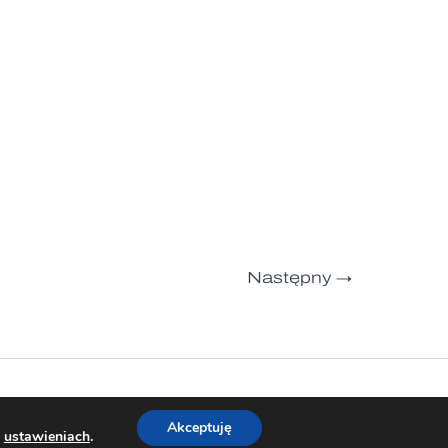
Następny
→
Akceptuję
w
ustawieniach
.