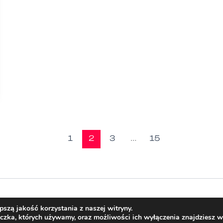
1
2
3
…
15
Prawa autorskie © 2026 TraceTek
szą jakość korzystania z naszej witryny.
eczka, których używamy, oraz możliwości ich wyłączenia znajdziesz 