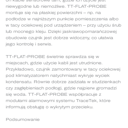
on kable sensorowe tam, gdzie ich użycie jest
niewygodne lub niemożliwe. TT-FLAT-PROBE
montuje się na płaskiej powierzchni – np. na
podłodze w najniższym punkcie pomieszczenia albo
w tacy ociekowej pod urządzeniem – przy użyciu śrub
lub mocnego kleju. Dzięki jaskrawopomarańczowej
obudowie czujnik jest dobrze widoczny, co ułatwia
jego kontrolę i serwis.
TT-FLAT-PROBE świetnie sprawdza się w
miejscach, gdzie użycie kabli jest utrudnione.
Przykładowo, czujnik zamontowany w tacy ociekowej
pod klimatyzatorem natychmiast wykryje wyciek
kondensatu. Równie dobrze zadziała w studzienkach
czy zagłębieniach podłogi, gdzie najpierw gromadzi
się woda. TT-FLAT-PROBE współpracuje z
modułami alarmowymi systemu TraceTek, które
informują obsługę o wykrytym przecieku.
Podsumowanie