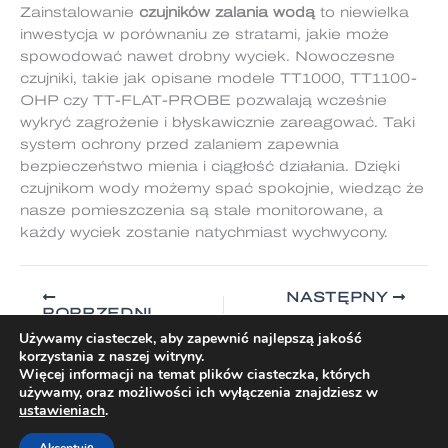
Zainstalowanie
czujników zalania wodą
to niewielka
inwestycja w porównaniu ze stratami, jakie może
spowodować nawet drobny wyciek. Nowoczesne
czujniki, takie jak opisane modele TT1000, TT1100-
OHP czy TT-FLAT-PROBE pozwalają wcześnie
wykryć zagrożenie i błyskawicznie zareagować. Taki
system ochrony przed zalaniem zapewnia
bezpieczeństwo mienia i ciągłość działania. Dzięki
czujnikom wody możemy spać spokojnie, wiedząc że
nasze pomieszczenia są stale monitorowane, a
każdy wyciek zostanie natychmiast wychwycony.
NASTĘPNY
POPRZEDNI
Używamy ciasteczek, aby zapewnić najlepszą jakość
korzystania z naszej witryny.
Więcej informacji na temat plików ciasteczka, których
używamy, oraz możliwości ich wyłączenia znajdziesz w
ustawieniach
.
Prawa autorskie © 2026 TraceTek