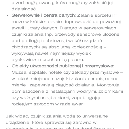
przed nagłą awarią, która mogłaby zakłócić jej
działalność.
Serwerownie i centra danych:
Zalanie sprzętu IT
może w krótkim czasie doprowadzić do poważnej
awarii i utraty danych. Dlatego w serwerowniach
czujniki zalania (np. przewody sensorowe ułożone
pod podłogą techniczną i wokół urządzeń
chłodzących) są absolutną koniecznością –
wykrywają nawet najmniejszy wyciek i
błyskawicznie uruchamiają alarm.
Obiekty użyteczności publicznej i przemysłowe:
Muzea, szpitale, hotele czy zakłady przemysłowe –
w takich miejscach czujniki zalania chronią cenne
mienie i zapewniają ciągłość działania. Monitorują
pomieszczenia z instalacjami wodnymi, zbiornikami
czy ważnymi urządzeniami, zapobiegając
rozległym szkodom w razie awarii.
Jak widać, czujnik zalania wodą to uniwersalne
urządzenie, które sprawdzi się zarówno w
gospodarstwie domowym, jak i w dużej firmie czy