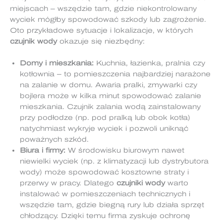
miejscach – wszędzie tam, gdzie niekontrolowany
wyciek mógłby spowodować szkody lub zagrożenie.
Oto przykładowe sytuacje i lokalizacje, w których
czujnik wody
okazuje się niezbędny:
Domy i mieszkania:
Kuchnia, łazienka, pralnia czy
kotłownia – to pomieszczenia najbardziej narażone
na zalanie w domu. Awaria pralki, zmywarki czy
bojlera może w kilka minut spowodować zalanie
mieszkania. Czujnik zalania wodą zainstalowany
przy podłodze (np. pod pralką lub obok kotła)
natychmiast wykryje wyciek i pozwoli uniknąć
poważnych szkód.
Biura i firmy:
W środowisku biurowym nawet
niewielki wyciek (np. z klimatyzacji lub dystrybutora
wody) może spowodować kosztowne straty i
przerwy w pracy. Dlatego
czujniki wody
warto
instalować w pomieszczeniach technicznych i
wszędzie tam, gdzie biegną rury lub działa sprzęt
chłodzący. Dzięki temu firma zyskuje ochronę