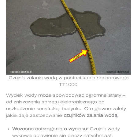
Czujnik zalania wodą w postaci kabla sensorowego
TT1000.
Wyciek wody może spowodować ogromne straty –
od zniszczenia sprzętu elektronicznego po
uszkodzenie konstrukcji budynku. Oto główne zalety,
jakie daje zastosowanie
czujników zalania wodą
:
Wczesne ostrzeganie o wycieku:
Czujnik wody
wykrywa pojawienie się cieczy natychmiast,