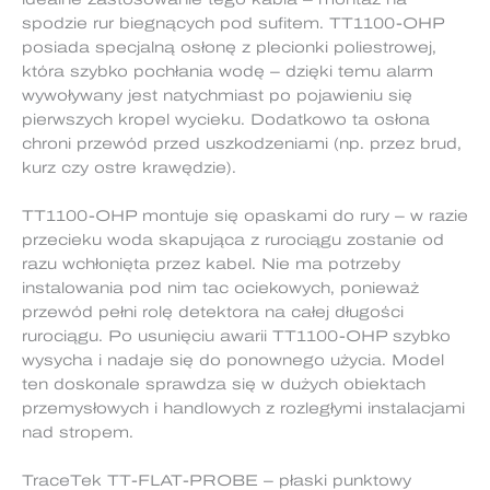
spodzie rur biegnących pod sufitem. TT1100-OHP
posiada specjalną osłonę z plecionki poliestrowej,
która szybko pochłania wodę – dzięki temu alarm
wywoływany jest natychmiast po pojawieniu się
pierwszych kropel wycieku. Dodatkowo ta osłona
chroni przewód przed uszkodzeniami (np. przez brud,
kurz czy ostre krawędzie).
TT1100-OHP montuje się opaskami do rury – w razie
przecieku woda skapująca z rurociągu zostanie od
razu wchłonięta przez kabel. Nie ma potrzeby
instalowania pod nim tac ociekowych, ponieważ
przewód pełni rolę detektora na całej długości
rurociągu. Po usunięciu awarii TT1100-OHP szybko
wysycha i nadaje się do ponownego użycia. Model
ten doskonale sprawdza się w dużych obiektach
przemysłowych i handlowych z rozległymi instalacjami
nad stropem.
TraceTek TT-FLAT-PROBE – płaski punktowy