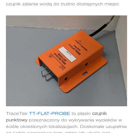
czujnik zalania wodą do trudno dostępnych miejsc
TraceTek
TT-FLAT-PROBE
to płaski
czujnik
punktowy
przeznaczony do wykrywania wycieków w
ściśle określonych lokalizacjach. Doskonale uzupełnia