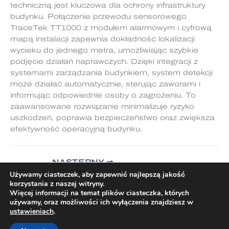
techniczną jest kluczowa dla ochrony infrastruktury
budynku. Połączenie przewodu sensorowego
TraceTek TT1000 z modułem alarmowym i cyfrową
mapą instalacji zapewnia dokładność lokalizacji
wycieku do jednego metra, umożliwiając szybkie
podjęcie działań naprawczych. Dzięki integracji z
systemami zarządzania budynkiem, system detekcji
może działać automatycznie, sterując zaworami i
informując odpowiednie osoby o zagrożeniu. To
zaawansowane rozwiązanie minimalizuje ryzyko
uszkodzeń, poprawia bezpieczeństwo oraz zwiększa
efektywność operacyjną budynku.
NASTĘPNY
Używamy ciasteczek, aby zapewnić najlepszą jakość
korzystania z naszej witryny.
Więcej informacji na temat plików ciasteczka, których
używamy, oraz możliwości ich wyłączenia znajdziesz w
ustawieniach
.
Prawa autorskie © 2026 TraceTek